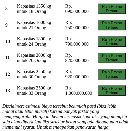
Kapasitas 1350 kg
Rp.
Raih Promo
8
untuk 18 Orang
690.000.000
Terbaru
Kapasitas 1600 kg
Rp.
Raih Promo
9
untuk 21 Orang
750.000.000
Terbaru
Kapasitas 1800 kg
Rp.
Raih Promo
10
untuk 24 Orang
790.000.000
Terbaru
Kapasitas 2000 kg
Rp.
Raih Promo
11
untuk 26 Orang
820.000.000
Terbaru
Kapasitas 2250 kg
Rp.
Raih Promo
12
untuk 30 Orang
920.000.000
Terbaru
Kapasitas 2500 kg
Rp.
Raih Promo
13
untuk 33 Orang
1.000.000.000
Terbaru
Disclaimer: estimasi biaya tersebut belumlah pasti (bisa lebih
mahal atau lebih murah) karena banyak faktor yang
mempengaruhi. Harga ini belum termasuk kontruksi yang mungkin
saja akan diperlukan jika struktur beton yang ada dibangunan tidak
memenuhi syarat. Untuk mendapatkan penawaran harga