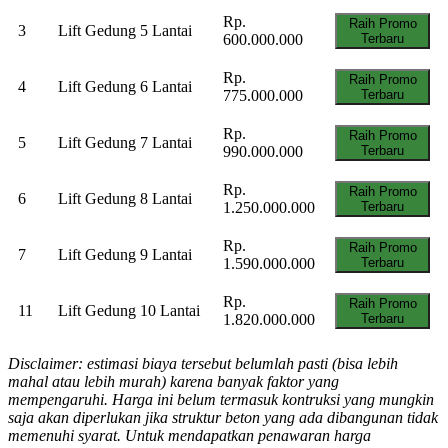
Rp.
Raih Promo
3
Lift Gedung 5 Lantai
600.000.000
Terbaru
Rp.
Raih Promo
4
Lift Gedung 6 Lantai
775.000.000
Terbaru
Rp.
Raih Promo
5
Lift Gedung 7 Lantai
990.000.000
Terbaru
Rp.
Raih Promo
6
Lift Gedung 8 Lantai
1.250.000.000
Terbaru
Rp.
Raih Promo
7
Lift Gedung 9 Lantai
1.590.000.000
Terbaru
Rp.
Raih Promo
11
Lift Gedung 10 Lantai
1.820.000.000
Terbaru
Disclaimer: estimasi biaya tersebut belumlah pasti (bisa lebih
mahal atau lebih murah) karena banyak faktor yang
mempengaruhi. Harga ini belum termasuk kontruksi yang mungkin
saja akan diperlukan jika struktur beton yang ada dibangunan tidak
memenuhi syarat. Untuk mendapatkan penawaran harga