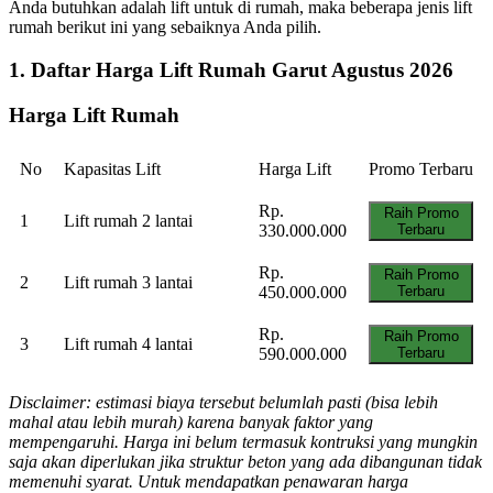
Anda butuhkan adalah lift untuk di rumah, maka beberapa jenis lift
rumah berikut ini yang sebaiknya Anda pilih.
1. Daftar Harga Lift Rumah Garut Agustus 2026
Harga Lift Rumah
No
Kapasitas Lift
Harga Lift
Promo Terbaru
Rp.
Raih Promo
1
Lift rumah 2 lantai
330.000.000
Terbaru
Rp.
Raih Promo
2
Lift rumah 3 lantai
450.000.000
Terbaru
Rp.
Raih Promo
3
Lift rumah 4 lantai
590.000.000
Terbaru
Disclaimer: estimasi biaya tersebut belumlah pasti (bisa lebih
mahal atau lebih murah) karena banyak faktor yang
mempengaruhi. Harga ini belum termasuk kontruksi yang mungkin
saja akan diperlukan jika struktur beton yang ada dibangunan tidak
memenuhi syarat. Untuk mendapatkan penawaran harga