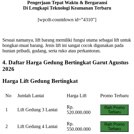
Pengerjaan Tepat Waktu & Bergaransi
Di Lengkapi Teknologi Keamanan Terbaru
[wpcdt-countdown id=”4310″]
Sesuai namanya, lift barang memiliki fungsi utama sebagai lift untuk
bongkar-muat barang. Jenis lift ini sangat cocok digunakan pada
hunian pribadi, gudang, serta ruko atau perkantoran.
4. Daftar Harga Gedung Bertingkat Garut Agustus
2026
Harga Lift Gedung Bertingkat
No
Jumlah Lantai
Harga Lift
Promo Terbaru
Rp.
Raih Promo
1
Lift Gedung 3 Lantai
520.000.000
Terbaru
Rp.
Raih Promo
2
Lift Gedung 4 Lantai
550.000.000
Terbaru