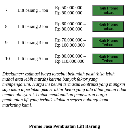
Rp 50.000.000 –
Raih Promo
7
Lift barang 1 ton
Rp 80.000.000
Terbaru
Rp 60.000.000 –
Raih Promo
8
Lift barang 2 ton
Rp 80.000.000
Terbaru
Rp 70.000.000 –
Raih Promo
9
Lift barang 3 ton
Rp 100.000.000
Terbaru
Rp 80.000.000 –
Raih Promo
10
Lift barang 5 ton
Rp 110.000.000
Terbaru
Disclaimer: estimasi biaya tersebut belumlah pasti (bisa lebih
mahal atau lebih murah) karena banyak faktor yang
mempengaruhi. Harga ini belum termasuk kontruksi yang mungkin
saja akan diperlukan jika struktur beton yang ada dibangunan tidak
memenuhi syarat. Untuk mendapatkan penawaran harga
pembuatan lift yang terbaik silahkan segera hubungi team
marketing kami.
Promo Jasa Pembuatan Lift Barang