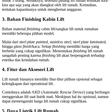
untuk 5 orang. Sebaiknya, sebelum pasang lift rumah tentukan kira-
kira apa saja yang akan diangkut oleh lift rumah. Kemudian,
tentukan kapasitasnya untuk menghemat anggaran.
3. Bahan Finishing Kabin Lift
Bahan material
finishing
cabin lift/sangkar lift untuk rumahan
memiliki beberapa pilihan model.
Mulai dari
steel plate painted, stainless steel, steel plate laminated
,
hingga
glass finish
/kaca. Setiap
finishing
memiliki harga yang
berbeda yang cukup signifikan. Menentukan
finishing
lift rumah
sangatlah penting karena
finishing
lift akan berpengaruh terhadap
estetika dan keindahan rumah.
4. Fitur dan Aksesori Lift
Lift rumah biasanya memiliki fitur-fitur pilihan opsional sebagai
kelengkapan dari operational lift.
Contohnya adalah ARD (Automatic Rescue Device) yang berfungsi
menggerakan lift saat listrik mati. Meskipun hal itu opsional, namun
dapat memengaruhi harga lift rumah cukup signifikan.
5. Daya Listrik Lift Rumah