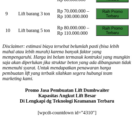
Rp 70.000.000 –
Raih Promo
9
Lift barang 3 ton
Rp 100.000.000
Terbaru
Rp 80.000.000 –
Raih Promo
10
Lift barang 5 ton
Rp 110.000.000
Terbaru
Disclaimer: estimasi biaya tersebut belumlah pasti (bisa lebih
mahal atau lebih murah) karena banyak faktor yang
mempengaruhi. Harga ini belum termasuk kontruksi yang mungkin
saja akan diperlukan jika struktur beton yang ada dibangunan tidak
memenuhi syarat. Untuk mendapatkan penawaran harga
pembuatan lift yang terbaik silahkan segera hubungi team
marketing kami.
Promo Jasa Pembuatan Lift Dumbwaiter
Kapasitas Angkut Lift Besar
Di Lengkapi dg Teknologi Keamanan Terbaru
[wpcdt-countdown id=”4310″]