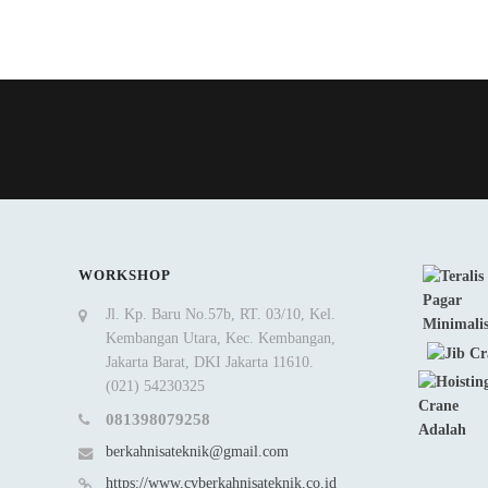
WORKSHOP
Jl. Kp. Baru No.57b, RT. 03/10, Kel.
Kembangan Utara, Kec. Kembangan,
Jakarta Barat, DKI Jakarta 11610.
(021) 54230325
081398079258
berkahnisateknik@gmail.com
https://www.cvberkahnisateknik.co.id