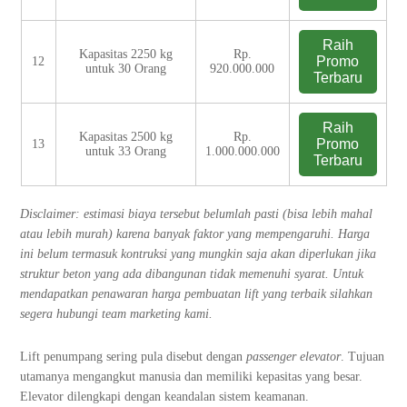
Raih
Kapasitas 2250 kg
Rp.
Promo
12
untuk 30 Orang
920.000.000
Terbaru
Raih
Kapasitas 2500 kg
Rp.
Promo
13
untuk 33 Orang
1.000.000.000
Terbaru
Disclaimer: estimasi biaya tersebut belumlah pasti (bisa lebih mahal
atau lebih murah) karena banyak faktor yang mempengaruhi. Harga
ini belum termasuk kontruksi yang mungkin saja akan diperlukan jika
struktur beton yang ada dibangunan tidak memenuhi syarat. Untuk
mendapatkan penawaran harga pembuatan lift yang terbaik silahkan
segera hubungi team marketing kami.
Lift penumpang sering pula disebut dengan
passenger elevator
. Tujuan
utamanya mengangkut manusia dan memiliki kepasitas yang besar.
Elevator dilengkapi dengan keandalan sistem keamanan.