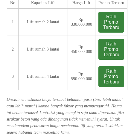
No
Kapasitas Lift
Harga Lift
Promo Terbaru
Raih
Rp.
Promo
1
Lift rumah 2 lantai
330.000.000
Terbaru
Raih
Rp.
Promo
2
Lift rumah 3 lantai
450.000.000
Terbaru
Raih
Rp.
Promo
3
Lift rumah 4 lantai
590.000.000
Terbaru
Disclaimer: estimasi biaya tersebut belumlah pasti (bisa lebih mahal
atau lebih murah) karena banyak faktor yang mempengaruhi. Harga
ini belum termasuk kontruksi yang mungkin saja akan diperlukan jika
struktur beton yang ada dibangunan tidak memenuhi syarat. Untuk
mendapatkan penawaran harga pembuatan lift yang terbaik silahkan
segera hubungi team marketing kami.