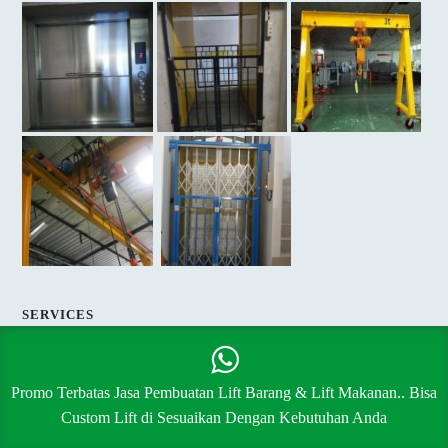
SERVICES
Jasa Pembuatan Lift
Jasa Perbaikan Lift
Promo Terbatas Jasa Pembuatan Lift Barang & Lift Makanan.. Bisa
Jasa Pembuatan Crane
Custom Lift di Sesuaikan Dengan Kebutuhan Anda
Jasa Pembuatan Teralis