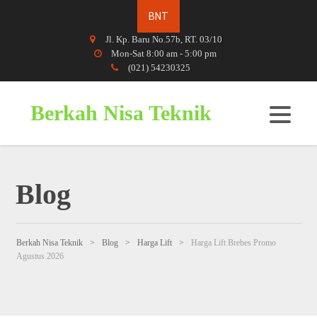
Jl. Kp. Baru No.57b, RT. 03/10
Mon-Sat 8:00 am - 5:00 pm
(021) 54230325
Berkah Nisa Teknik
Blog
Berkah Nisa Teknik
>
Blog
>
Harga Lift
>
Harga Lift Brebes Promo
Agustus 2026