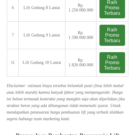
Raih
Rp.
Promo
6
Lift Gedung 8 Lantai
1.250.000.000
Terbaru
Raih
Rp.
Promo
7
Lift Gedung 9 Lantai
1.590.000.000
Terbaru
Raih
Rp.
Promo
11
Lift Gedung 10 Lantai
1.820.000.000
Terbaru
Disclaimer: estimasi biaya tersebut belumlah pasti (bisa lebih mahal
atau lebih murah) karena banyak faktor yang mempengaruhi. Harga
ini belum termasuk kontruksi yang mungkin saja akan diperlukan jika
struktur beton yang ada dibangunan tidak memenuhi syarat. Untuk
mendapatkan penawaran harga pembuatan lift yang terbaik silahkan
segera hubungi team marketing kami.