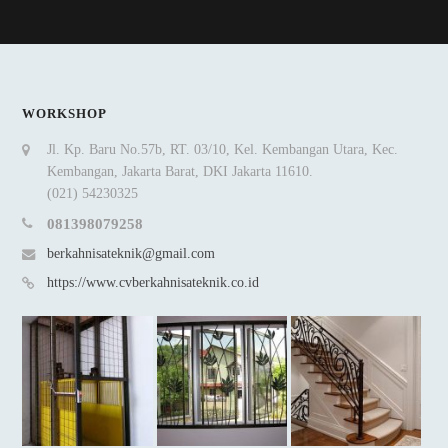
WORKSHOP
Jl. Kp. Baru No.57b, RT. 03/10, Kel. Kembangan Utara, Kec.
Kembangan, Jakarta Barat, DKI Jakarta 11610.
(021) 54230325
081398079258
berkahnisateknik@gmail.com
https://www.cvberkahnisateknik.co.id