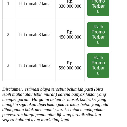
Rp.
Promo
1
Lift rumah 2 lantai
330.000.000
Terbar
u
Raih
Rp.
Promo
2
Lift rumah 3 lantai
450.000.000
Terbar
u
Raih
Rp.
Promo
3
Lift rumah 4 lantai
590.000.000
Terbar
u
Disclaimer: estimasi biaya tersebut belumlah pasti (bisa
lebih mahal atau lebih murah) karena banyak faktor yang
mempengaruhi. Harga ini belum termasuk kontruksi yang
mungkin saja akan diperlukan jika struktur beton yang ada
dibangunan tidak memenuhi syarat. Untuk mendapatkan
penawaran harga pembuatan lift yang terbaik silahkan
segera hubungi team marketing kami.