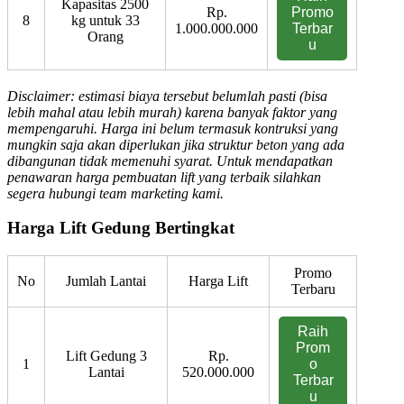
Kapasitas 2500
Rp.
Promo
8
kg untuk 33
1.000.000.000
Terbar
Orang
u
Disclaimer: estimasi biaya tersebut belumlah pasti (bisa
lebih mahal atau lebih murah) karena banyak faktor yang
mempengaruhi. Harga ini belum termasuk kontruksi yang
mungkin saja akan diperlukan jika struktur beton yang ada
dibangunan tidak memenuhi syarat. Untuk mendapatkan
penawaran harga pembuatan lift yang terbaik silahkan
segera hubungi team marketing kami.
Harga Lift Gedung Bertingkat
Promo
No
Jumlah Lantai
Harga Lift
Terbaru
Raih
Prom
Lift Gedung 3
Rp.
1
o
Lantai
520.000.000
Terbar
u