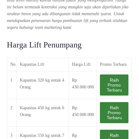
atau lebih murah) karena banyak faktor yang mempengaruhi. Harga
ini belum termasuk kontruksi yang mungkin saja akan diperlukan jika
struktur beton yang ada dibangunan tidak memenuhi syarat. Untuk
mendapatkan penawaran harga pembuatan lift yang terbaik silahkan
segera hubungi team marketing kami.
Harga Lift Penumpang
No
Kapasitas Lift
Harga Lift
Promo Terbaru
Raih
1
Kapasitas 320 kg untuk 4
Rp.
Promo
Orang
430.000.000
Terbaru
Raih
2
Kapasitas 450 kg untuk 6
Rp.
Promo
Orang
450.000.000
Terbaru
Raih
3
Kapasitas 550 kg untuk 7
Rp.