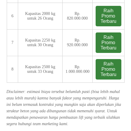
Raih
Kapasitas 2000 kg
Rp.
Promo
6
untuk 26 Orang
820.000.000
Terbaru
Raih
Kapasitas 2250 kg
Rp.
Promo
7
untuk 30 Orang
920.000.000
Terbaru
Raih
Kapasitas 2500 kg
Rp.
Promo
8
untuk 33 Orang
1.000.000.000
Terbaru
Disclaimer: estimasi biaya tersebut belumlah pasti (bisa lebih mahal
atau lebih murah) karena banyak faktor yang mempengaruhi. Harga
ini belum termasuk kontruksi yang mungkin saja akan diperlukan jika
struktur beton yang ada dibangunan tidak memenuhi syarat. Untuk
mendapatkan penawaran harga pembuatan lift yang terbaik silahkan
segera hubungi team marketing kami.