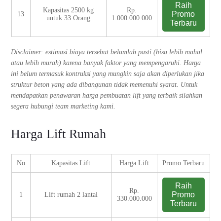
Raih
Kapasitas 2500 kg
Rp.
Promo
13
untuk 33 Orang
1.000.000.000
Terbaru
Disclaimer: estimasi biaya tersebut belumlah pasti (bisa lebih mahal
atau lebih murah) karena banyak faktor yang mempengaruhi. Harga
ini belum termasuk kontruksi yang mungkin saja akan diperlukan jika
struktur beton yang ada dibangunan tidak memenuhi syarat. Untuk
mendapatkan penawaran harga pembuatan lift yang terbaik silahkan
segera hubungi team marketing kami.
Harga Lift Rumah
No
Kapasitas Lift
Harga Lift
Promo Terbaru
Raih
Rp.
Promo
1
Lift rumah 2 lantai
330.000.000
Terbaru