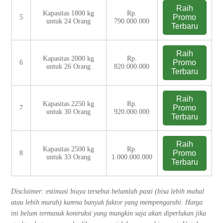
Raih
Kapasitas 1800 kg
Rp.
Promo
5
untuk 24 Orang
790.000.000
Terbaru
Raih
Kapasitas 2000 kg
Rp.
Promo
6
untuk 26 Orang
820.000.000
Terbaru
Raih
Kapasitas 2250 kg
Rp.
Promo
7
untuk 30 Orang
920.000.000
Terbaru
Raih
Kapasitas 2500 kg
Rp.
Promo
8
untuk 33 Orang
1.000.000.000
Terbaru
Disclaimer: estimasi biaya tersebut belumlah pasti (bisa lebih mahal
atau lebih murah) karena banyak faktor yang mempengaruhi. Harga
ini belum termasuk kontruksi yang mungkin saja akan diperlukan jika