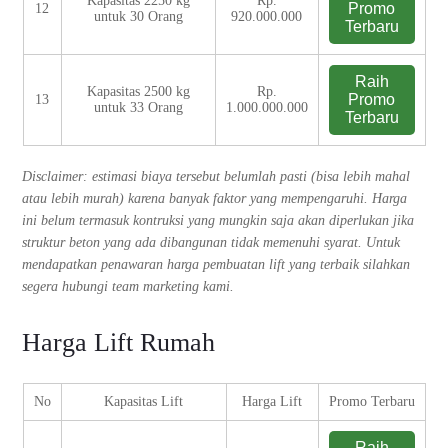
Kapasitas 2250 kg
Rp.
Promo
12
untuk 30 Orang
920.000.000
Terbaru
Raih
Kapasitas 2500 kg
Rp.
Promo
13
untuk 33 Orang
1.000.000.000
Terbaru
Disclaimer: estimasi biaya tersebut belumlah pasti (bisa lebih mahal
atau lebih murah) karena banyak faktor yang mempengaruhi. Harga
ini belum termasuk kontruksi yang mungkin saja akan diperlukan jika
struktur beton yang ada dibangunan tidak memenuhi syarat. Untuk
mendapatkan penawaran harga pembuatan lift yang terbaik silahkan
segera hubungi team marketing kami.
Harga Lift Rumah
No
Kapasitas Lift
Harga Lift
Promo Terbaru
Raih