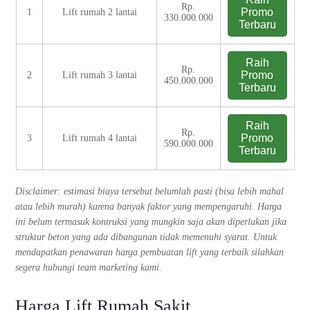
Rp.
Promo
1
Lift rumah 2 lantai
330.000.000
Terbaru
Raih
Rp.
Promo
2
Lift rumah 3 lantai
450.000.000
Terbaru
Raih
Rp.
Promo
3
Lift rumah 4 lantai
590.000.000
Terbaru
Disclaimer: estimasi biaya tersebut belumlah pasti (bisa lebih mahal
atau lebih murah) karena banyak faktor yang mempengaruhi. Harga
ini belum termasuk kontruksi yang mungkin saja akan diperlukan jika
struktur beton yang ada dibangunan tidak memenuhi syarat. Untuk
mendapatkan penawaran harga pembuatan lift yang terbaik silahkan
segera hubungi team marketing kami.
Harga Lift Rumah Sakit