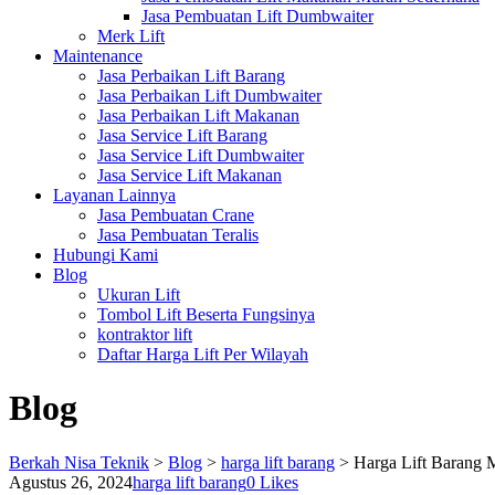
Jasa Pembuatan Lift Dumbwaiter
Merk Lift
Maintenance
Jasa Perbaikan Lift Barang
Jasa Perbaikan Lift Dumbwaiter
Jasa Perbaikan Lift Makanan
Jasa Service Lift Barang
Jasa Service Lift Dumbwaiter
Jasa Service Lift Makanan
Layanan Lainnya
Jasa Pembuatan Crane
Jasa Pembuatan Teralis
Hubungi Kami
Blog
Ukuran Lift
Tombol Lift Beserta Fungsinya
kontraktor lift
Daftar Harga Lift Per Wilayah
Blog
Berkah Nisa Teknik
>
Blog
>
harga lift barang
>
Harga Lift Barang
Agustus 26, 2024
harga lift barang
0
Likes