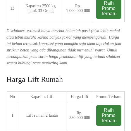
Raih
Kapasitas 2500 kg
Rp.
Promo
13
untuk 33 Orang
1.000.000.000
Terbaru
Disclaimer: estimasi biaya tersebut belumlah pasti (bisa lebih mahal
atau lebih murah) karena banyak faktor yang mempengaruhi. Harga
ini belum termasuk kontruksi yang mungkin saja akan diperlukan jika
struktur beton yang ada dibangunan tidak memenuhi syarat. Untuk
mendapatkan penawaran harga pembuatan lift yang terbaik silahkan
segera hubungi team marketing kami.
Harga Lift Rumah
No
Kapasitas Lift
Harga Lift
Promo Terbaru
Raih
Rp.
Promo
1
Lift rumah 2 lantai
330.000.000
Terbaru