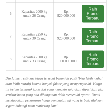
Raih
Kapasitas 2000 kg
Rp.
Promo
6
untuk 26 Orang
820.000.000
Terbaru
Raih
Kapasitas 2250 kg
Rp.
Promo
7
untuk 30 Orang
920.000.000
Terbaru
Raih
Kapasitas 2500 kg
Rp.
Promo
8
untuk 33 Orang
1.000.000.000
Terbaru
Disclaimer: estimasi biaya tersebut belumlah pasti (bisa lebih mahal
atau lebih murah) karena banyak faktor yang mempengaruhi. Harga
ini belum termasuk kontruksi yang mungkin saja akan diperlukan jika
struktur beton yang ada dibangunan tidak memenuhi syarat. Untuk
mendapatkan penawaran harga pembuatan lift yang terbaik silahkan
segera hubungi team marketing kami.