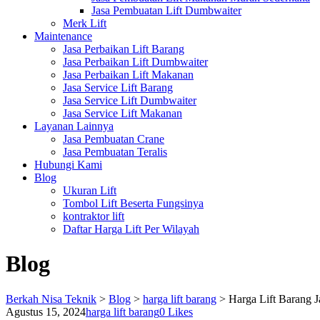
Jasa Pembuatan Lift Dumbwaiter
Merk Lift
Maintenance
Jasa Perbaikan Lift Barang
Jasa Perbaikan Lift Dumbwaiter
Jasa Perbaikan Lift Makanan
Jasa Service Lift Barang
Jasa Service Lift Dumbwaiter
Jasa Service Lift Makanan
Layanan Lainnya
Jasa Pembuatan Crane
Jasa Pembuatan Teralis
Hubungi Kami
Blog
Ukuran Lift
Tombol Lift Beserta Fungsinya
kontraktor lift
Daftar Harga Lift Per Wilayah
Blog
Berkah Nisa Teknik
>
Blog
>
harga lift barang
>
Harga Lift Barang 
Agustus 15, 2024
harga lift barang
0
Likes